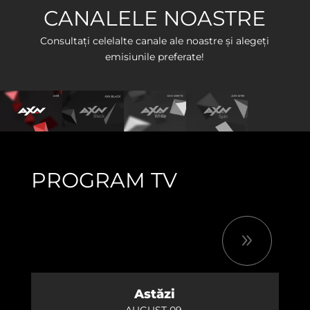
CANALELE NOASTRE
Consultați celelalte canale ale noastre și alegeți
emisiunile preferate!
PROGRAM TV
07:15
12
Doctorul cel bun
7./8.
9
08:05
12
Doctorul cel bun
Astăzi
7./9.
AUGUST 09.