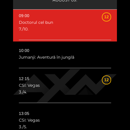
09:00
12
Doctorul cel bun
7./10.
10:00
Jumanji: Aventură în junglă
12:15
12
CSI: Vegas
3./4.
13:05
CSI: Vegas
3./5.