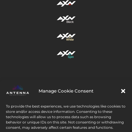
6./3.
17:25
12
Cititorii de oase
6./4.
18:20
12
Cititorii de oase
6./5.
Manage Cookie Consent
19:15
12
Urmați-ne
Cititorii de oase
To provide the best experiences, we use technologies like cookies to
store and/or access device information. Consenting to these
6./6.
technologies will allow us to process data such as browsing
behavior or unique IDs on this site. Not consenting or withdrawing
consent, may adversely affect certain features and functions.