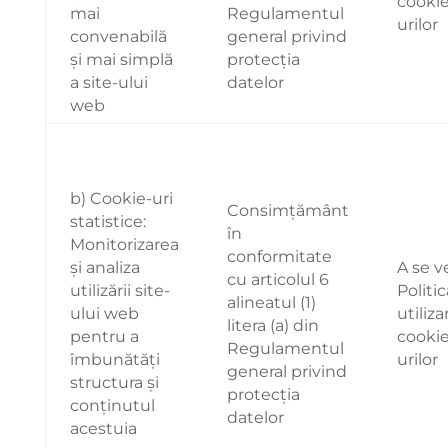
cookie
mai
Regulamentul
urilor
convenabilă
general privind
și mai simplă
protecția
a site-ului
datelor
web
b) Cookie-uri
Consimțământ
statistice:
în
Monitorizarea
conformitate
și analiza
A se 
cu articolul 6
utilizării site-
Politi
alineatul (1)
ului web
utiliza
litera (a) din
pentru a
cookie
Regulamentul
îmbunătăți
urilor
general privind
structura și
protecția
conținutul
datelor
acestuia