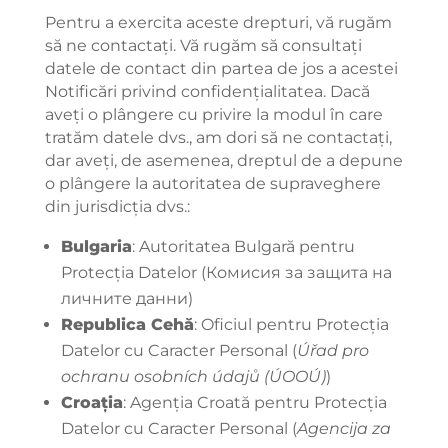
Pentru a exercita aceste drepturi, vă rugăm
să ne contactați. Vă rugăm să consultați
datele de contact din partea de jos a acestei
Notificări privind confidențialitatea. Dacă
aveți o plângere cu privire la modul în care
tratăm datele dvs., am dori să ne contactați,
dar aveți, de asemenea, dreptul de a depune
o plângere la autoritatea de supraveghere
din jurisdicția dvs.:
Bulgaria
: Autoritatea Bulgară pentru
Protecția Datelor (Комисия за защита на
личните данни)
Republica Cehă
: Oficiul pentru Protecția
Datelor cu Caracter Personal (
Úřad pro
ochranu osobních údajů (ÚOOÚ)
)
Croația
: Agenția Croată pentru Protecția
Datelor cu Caracter Personal (
Agencija za