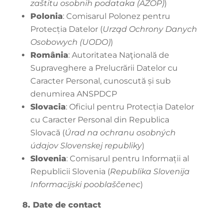
zaštitu osobnih podataka (AZOP)
)
Polonia
: Comisarul Polonez pentru
Protecția Datelor (
Urząd Ochrony Danych
Osobowych (UODO)
)
România
: Autoritatea Naţională de
Supraveghere a Prelucrării Datelor cu
Caracter Personal, cunoscută și sub
denumirea ANSPDCP
Slovacia
: Oficiul pentru Protecția Datelor
cu Caracter Personal din Republica
Slovacă (
Úrad na ochranu osobných
údajov Slovenskej republiky
)
Slovenia
: Comisarul pentru Informații al
Republicii Slovenia (
Republika Slovenija
Informacijski pooblaščenec
)
8. Date de contact