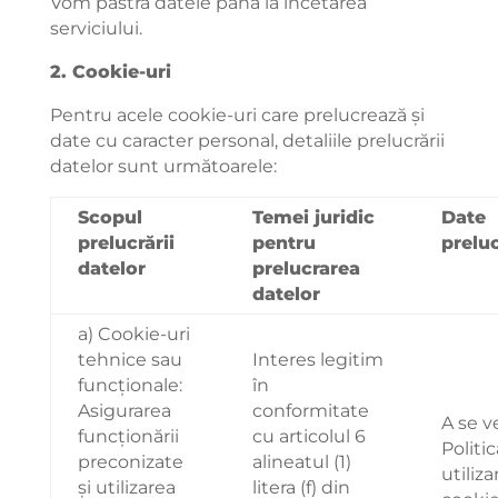
Vom păstra datele până la încetarea
serviciului.
2. Cookie-uri
Pentru acele cookie-uri care prelucrează și
date cu caracter personal, detaliile prelucrării
datelor sunt următoarele:
Scopul
Temei juridic
Date
prelucrării
pentru
prelu
datelor
prelucrarea
datelor
a) Cookie-uri
tehnice sau
Interes legitim
funcționale:
în
Asigurarea
conformitate
A se 
funcționării
cu articolul 6
Politi
preconizate
alineatul (1)
utiliza
și utilizarea
litera (f) din