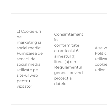
c) Cookie-uri
Consimțământ
de
în
marketing și
conformitate
social media:
A se 
cu articolul 6
Furnizarea de
Politi
alineatul (1)
servicii de
utiliza
litera (a) din
social media
cookie
Regulamentul
utilizate pe
urilor
general privind
site-ul web
protecția
pentru
datelor
vizitator