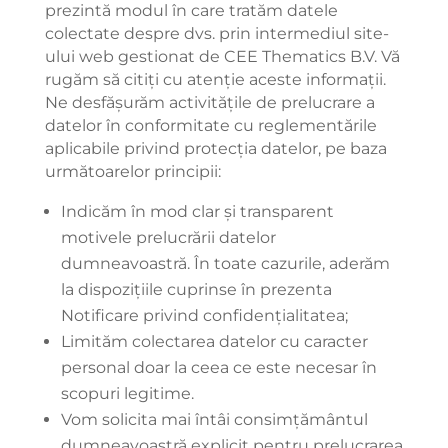
prezintă modul în care tratăm datele
colectate despre dvs. prin intermediul site-
ului web gestionat de CEE Thematics B.V. Vă
rugăm să citiți cu atenție aceste informații.
Ne desfășurăm activitățile de prelucrare a
datelor în conformitate cu reglementările
aplicabile privind protecția datelor, pe baza
următoarelor principii:
Indicăm în mod clar și transparent
motivele prelucrării datelor
dumneavoastră. În toate cazurile, aderăm
la dispozițiile cuprinse în prezenta
Notificare privind confidențialitatea;
Limităm colectarea datelor cu caracter
personal doar la ceea ce este necesar în
scopuri legitime.
Vom solicita mai întâi consimțământul
dumneavoastră explicit pentru prelucrarea